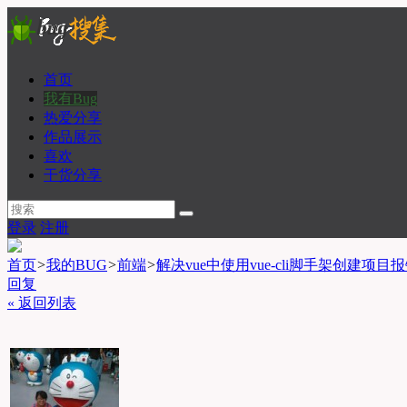
首页
我有Bug
热爱分享
作品展示
喜欢
干货分享
登录
注册
首页
>
我的BUG
>
前端
>
解决vue中使用vue-cli脚手架创建项目报错so
回复
« 返回列表