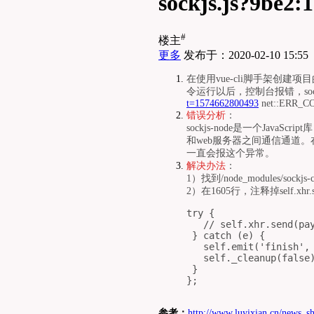
sockjs.js?9be2
#
楼主
更多
发布于：2020-02-10 15:55
在使用vue-cli脚手架创建项目的
令运行以后，控制台报错，sockjs.j
t=1574662800493
net::ERR_
错误分析
：
sockjs-node是一个Java
和web服务器之间通信通道。
一直会报这个异常。
解决办法
：
1）找到/node_modules/sockjs-clie
2）在1605行，注释掉self.xh
try {

   // self.xhr.send(pay
 } catch (e) {

   self.emit('finish', 
   self._cleanup(false)
 }

};
参考：
http://www.luyixian.cn/news_